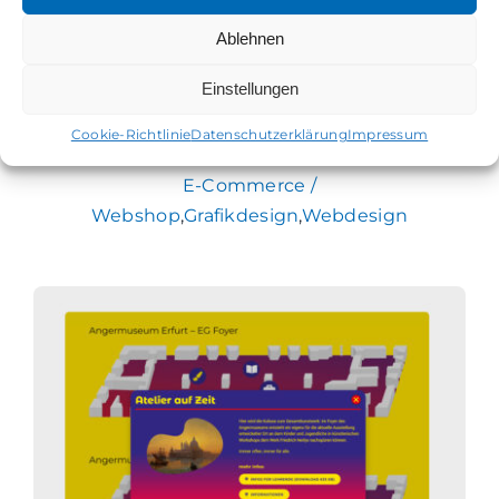
Ablehnen
Einstellungen
Webdesign – Internat. Tanztheater
Cookie-Richtlinie
Datenschutzerklärung
Impressum
Festival in Erfurt
E-Commerce /
Webshop
,
Grafikdesign
,
Webdesign